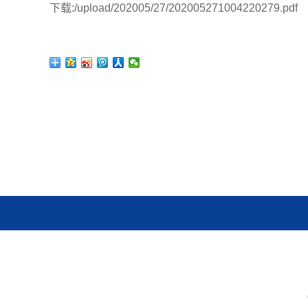
下载:
/upload/202005/27/202005271004220279.pdf