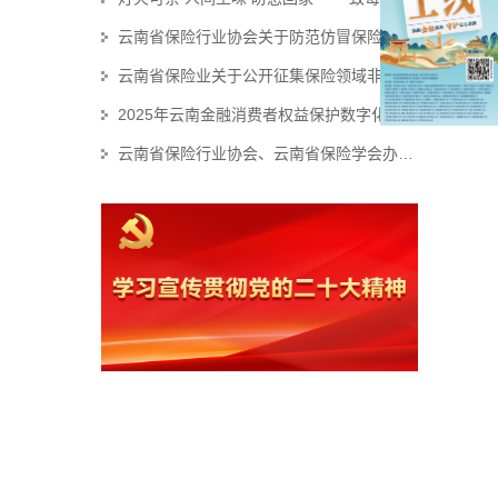
云南省保险行业协会关于防范仿冒保险产品侵害金融消费者权益的风险提示
云南省保险业关于公开征集保险领域非法“代理退保”和欺诈线索的公告
2025年云南金融消费者权益保护数字化转型技能大赛个人初赛赛事结果公示
云南省保险行业协会、云南省保险学会办公职场装修服务集采项目招标代理机构 比选结果公示