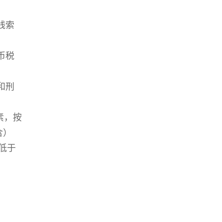
线索
币税
和刑
素，按
含）
低于