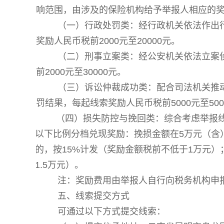
响范围，由涉及的保险机构给予举报人相应的
（一）行政处罚类：经行政机关依法作出
奖励人民币税前
2000元至20000元。
（二）刑事立案类：经公安机关依法立案
前
2000元至30000元。
（三）诉讼仲裁成功类：配合司法机关推
罚结果，每起线索
奖励人民币税前
5000元至50
（四）
损失防控与挽回类
：
综合考虑举报
以下比例分档兑现奖励：
挽损金额在
5万元（含
的，按15%计发
（奖励金额税前不低于
1万元）
1.5万元）
。
注：奖励费用由举报人自行向税务机构申
五、线索提交方式
可通过以下方式提交线索：