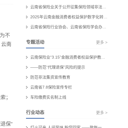
云南省保险业关于公开征集保险领域非法“代理退保”和欺诈线索的公告
2025年云南金融消费者权益保护数字化转型技能大赛个人初赛赛事结果公示
云南省保险行业协会、云南省保险学会办公职场装修服务集采项目招标代理机构 比选结果公示
行为不
专题活动
更多 >
，云南
云南保险业“3.15”金融消费者权益保护教育宣传专栏
——防范“代理退保”风险的提示
防范非法集资宣传教育
云南省7.8保险宣传专栏
线索；
车险缴费实名制上线
行业动态
更多 >
退保”
灯火可亲 人间至味 盼您回家 ——致每一位奔赴团圆的保险消费者