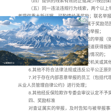
（四）提供的线索有效防止或减少/挽回
（五）同一违法违规行为线索，两个以上
者提供重大新证据，可酌情给予奖励；联名举
（六）有下列情形之一的，不属于奖励范
1.实施违法行为人或其关联方的举报；
2.具有法定监督、报告义务人员的举报（
3.举报人因举报行为已从其他渠道获得报
4.举报内容不实或存在恶意诬告情况的；
5.举报线索已由监管机构、公安机关或其
6.其他不符合法律法规或违反公平公正原
7.对于存在内部恶意举报的员工（包括
从业人员管理自律公约》进行处理；
8.其他经反保险欺诈专委会审议认定不予
四、奖励标准
对查证属实的举报，及时告知与被举报事